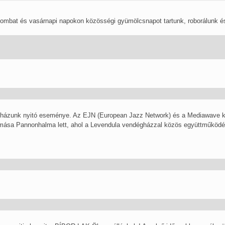
zombat és vasárnapi napokon közösségi gyümölcsnapot tartunk, roborálunk és
anházunk nyitó eseménye. Az EJN (European Jazz Network) és a Mediawave
omása Pannonhalma lett, ahol a Levendula vendégházzal közös együttműködé