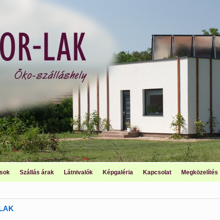
ások
Szállás árak
Látnivalók
Képgaléria
Kapcsolat
Megközelítés
LAK