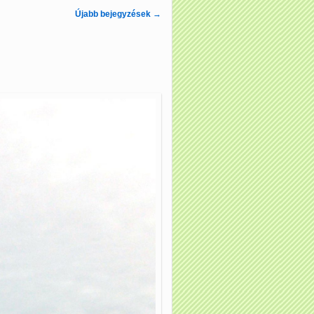
Újabb bejegyzések
→