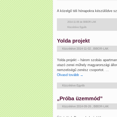
A közelgő téli hónapokra készülődve s
2014-11-06
de
BIBOR-LAK
Közzétéve
Egyéb
Yolda projekt
Közzétéve
2014-11-02
,
BIBOR-LAK
Yolda projekt – három szobás apartm
utazó zenei műhely magyarországi áll
nemzetiségű zenész csoportot. …
Olvasd tovább
→
Közzétéve
Egyéb
„Próba üzemmód”
Közzétéve
2014-09-26
,
BIBOR-LAK