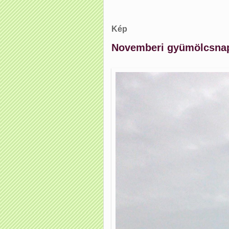
Bejegyzés navigáció
Kép
Novemberi gyümölcsnap