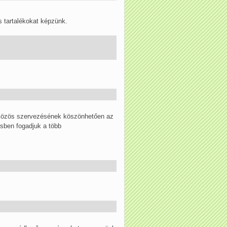
 tartalékokat képzünk.
 közös szervezésének köszönhetően az
sben fogadjuk a több