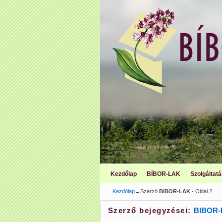
Ugrás a főtartalomra
Ugrás a másodlagos tartalomra
Kezdőlap
BÍBOR-LAK
Szolgáltat
Kezdőlap
→Szerző
BIBOR-LAK
- Oldal 2
Szerző bejegyzései:
BIBOR-