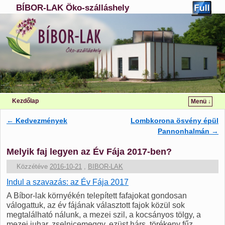
BÍBOR-LAK Öko-szálláshely
Kezdőlap
Menü ↓
Ugrás a főtartalomra
Ugrás a másodlagos tartalomra
←
Kedvezmények
Lombkorona ösvény épül
Bejegyzés navigáció
Pannonhalmán
→
Melyik faj legyen az Év Fája 2017-ben?
Közzétéve
2016-10-21
,
BIBOR-LAK
Indul a szavazás: az Év Fája 2017
A Bíbor-lak környékén telepített fafajokat gondosan
válogattuk, az év fájának választott fajok közül sok
megtalálható nálunk, a mezei szil, a kocsányos tölgy, a
mezei juhar, zselnicemeggy, ezüst hárs, törékeny fűz,