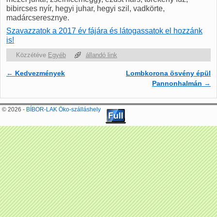
bibircses nyír, hegyi juhar, hegyi szil, vadkörte,
madárcseresznye.
Szavazzatok a 2017 év fájára és látogassatok el hozzánk
is!
Közzétéve
Egyéb
állandó link
←
Kedvezmények
Lombkorona ösvény épül
Bejegyzés navigáció
Pannonhalmán
→
© 2026 -
BÍBOR-LAK Öko-szálláshely