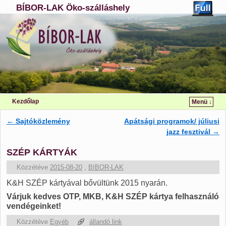
BÍBOR-LAK Öko-szálláshely
Kezdőlap
Menü ↓
Ugrás a főtartalomra
Ugrás a másodlagos tartalomra
←
Sajtóközlemény
Apátsági programok/ júliusi
Bejegyzés navigáció
jazz fesztivál
→
SZÉP KÁRTYÁK
Közzétéve
2015-08-20
,
BIBOR-LAK
K&H SZÉP kártyával bővültünk 2015 nyarán.
Várjuk kedves OTP, MKB, K&H SZÉP kártya felhasználó
vendégeinket!
Közzétéve
Egyéb
állandó link