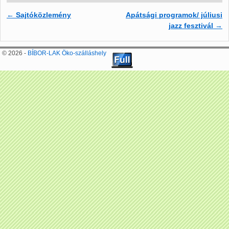
←
Sajtóközlemény
Apátsági programok/ júliusi
Bejegyzés navigáció
jazz fesztivál
→
© 2026 -
BÍBOR-LAK Öko-szálláshely